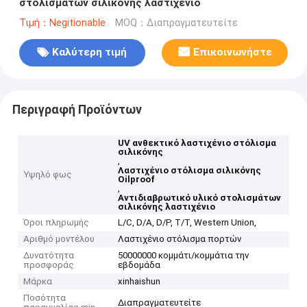
στολισμάτων σιλικόνης λαστιχένιο
Τιμή：Negitionable
MOQ：Διαπραγματευτείτε
Καλύτερη τιμή
Επικοινωνήστε
Περιγραφή Προϊόντων
UV ανθεκτικό λαστιχένιο στόλισμα
σιλικόνης
,
Λαστιχένιο στόλισμα σιλικόνης
Υψηλό φως
Oilproof
,
Αντιδιαβρωτικό υλικό στολισμάτων
σιλικόνης λαστιχένιο
Όροι πληρωμής
L/C, D/A, D/P, T/T, Western Union,
Αριθμό μοντέλου
Λαστιχένιο στόλισμα πορτών
Δυνατότητα
50000000 κομμάτι/κομμάτια την
προσφοράς
εβδομάδα
Μάρκα
xinhaishun
Ποσότητα
Διαπραγματευτείτε