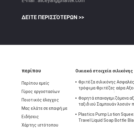
E-mail :
aliceyang@haitek.com
ΔΕΊΤΕ ΠΕΡΙΣΣΌΤΕΡΩΝ >>
περίπου
Οικιακά στοιχεία σιλικόνης
Φριτέζα σιλικόνης Ασφαλές
Περίπου εμείς
τρόφιμα Φριτέζες αέρα Αξ
Γύρος εργοστασίων
φούρνου Αντικατάσταση ε
Φορητά επαναγεμιζόμενα α
Ποιοτικός έλεγχος
χαρτιού επένδυσης περγαμ
ταξιδιού Σαμπουάν λοσιόν 
Μας ελάτε σε επαφή με
χεριών Συμπιεζόμενα μπουκ
Plastics Pump Lotion Squeez
σωλήνα σιλικόνης με καπάκ
Ειδήσεις
Travel Liquid Soap Bottle Bl
Χάρτης ιστότοπου
Bottles Shampoo