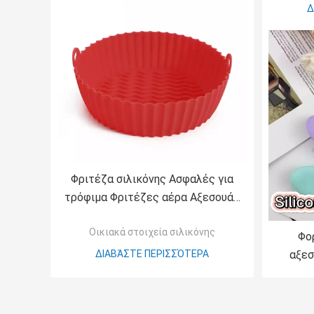
Δ
Φριτέζα σιλικόνης Ασφαλές για
τρόφιμα Φριτέζες αέρα Αξεσουάρ
φούρνου Αντικατάσταση
Οικιακά στοιχεία σιλικόνης
εύφλεκτου χαρτιού επένδυσης
Φο
περγαμηνής
ΔΙΑΒΆΣΤΕ ΠΕΡΙΣΣΌΤΕΡΑ
αξεσ
λοσ
Συμπ
σωλή