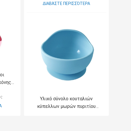
ΔΙΑΒΆΣΤΕ ΠΕΡΙΣΣΌΤΕΡΑ
οι
κόνης
shable
ης
 γάδο
Υλικό σύνολο κουταλιών
Α
κύπελλων μωρών πυριτίου
επιτραπέζιου σκεύους παιδικών
τροφών σιλικόνης βαθμού
τροφίμων