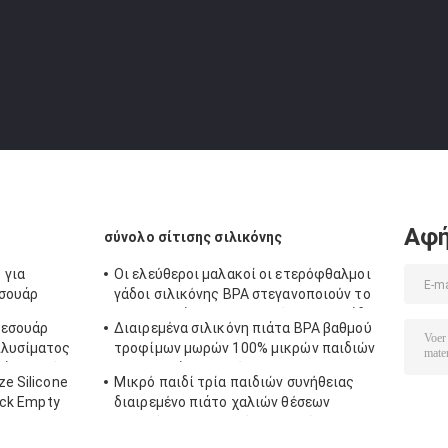
Αφή
σύνολο σίτισης σιλικόνης
 για
Οι ελεύθεροι μαλακοί οι ετερόφθαλμοι
εσουάρ
γάδοι σιλικόνης BPA στεγανοποιούν το
ύφλεκτου
Washable άνετο τον ετερόφθαλμο γάδο
ξεσουάρ
Διαιρεμένα σιλικόνη πιάτα BPA βαθμού
ηνής
μωρών για τη σίτιση
πλυσίματος
τροφίμων μωρών 100% μικρών παιδιών
άλια από
μικροκυμάτων ελεύθερα με την
e Silicone
Μικρό παιδί τρία παιδιών συνήθειας
ι
αναρρόφηση
ack Empty
διαιρεμένο πιάτο χαλιών θέσεων
αναρρόφησης σιλικόνης μωρών