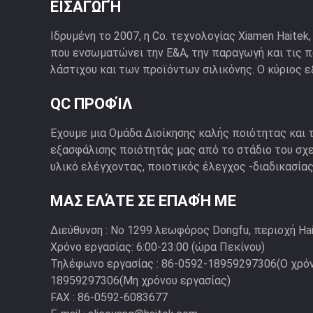
ΕΙΣΑΓΩΓΉ
Ιδρυμένη το 2007, η Co. τεχνολογίας Xiamen Haitek,
που ενσωματώνει την Ε&Α, την παραγωγή και τις 
λάστιχου και των προϊόντων σιλικόνης. Ο κύριος εξ
QC ΠΡΟΦΊΛ
Έχουμε μια Ομάδα Διοίκησης καλής ποιότητας και 
εξασφάλισης ποιότητάς μας από το στάδιο του σχ
υλικό ελέγχοντας, ποιοτικός έλεγχος -διαδικασίας 
ΜΑΣ ΕΛΆΤΕ ΣΕ ΕΠΑΦΉ ΜΕ
Διεύθυνση :
Νο 1299 λεωφόρος Dongfu, περιοχή Hai
Χρόνο εργασίας:
6:00-23:00 (ώρα Πεκίνου)
Τηλέφωνο εργασίας :
86-0592-18959297306(Ο χρόν
18959297306(Μη χρόνου εργασίας)
FAX :
86-0592-6083677