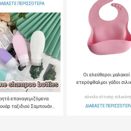
ΙΑΒΆΣΤΕ ΠΕΡΙΣΣΌΤΕΡΑ
Οι ελεύθεροι μαλακοί 
ετερόφθαλμοι γάδοι σιλι
BPA στεγανοποιούν το Wa
σύνολο σίτισης σιλικόν
άνετο τον ετερόφθαλμο
ρητά επαναγεμιζόμενα
μωρών για τη σίτιση
ουάρ ταξιδιού Σαμπουάν
ΔΙΑΒΆΣΤΕ ΠΕΡΙΣΣΌΤΕΡ
ιόν πλυσίματος χεριών
ιεζόμενα μπουκάλια από
να σιλικόνης με καπάκι