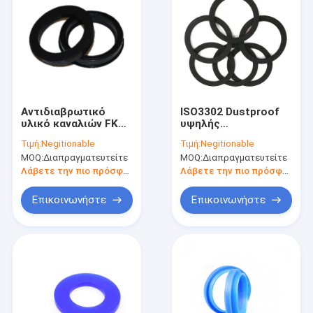
Αντιδιαβρωτικό
ISO3302 Dustproof
υλικό καναλιών FKM
υψηλής
EPDM του U
θερμοκρασίας
Τιμή:
Negitionable
Τιμή:
Negitionable
στολισμάτων
στολισμάτων αντι
MOQ:
Διαπραγματευτείτε
MOQ:
Διαπραγματευτείτε
σιλικόνης λαστιχένιο
σιλικόνης γήρανσης
λαστιχένιος
Λάβετε την πιο πρόσφατη τιμή
Λάβετε την πιο πρόσφατη τιμή
Επικοινωνήστε
Επικοινωνήστε
Σπίτι
Προϊόντα
Περίπου εμείς