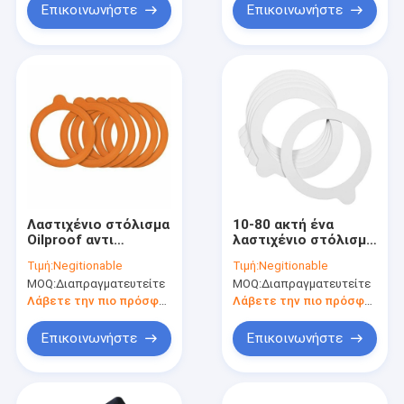
λαστιχένιος
Επικοινωνήστε
Επικοινωνήστε
Λαστιχένιο στόλισμα
10-80 ακτή ένα
Oilproof αντι
λαστιχένιο στόλισμα
σιλικόνης όζοντος
Oilproof σιλικόνης 4
Τιμή:
Negitionable
Τιμή:
Negitionable
HNBR για την πόρτα
ίντσα ανθεκτικό στη
MOQ:
Διαπραγματευτείτε
MOQ:
Διαπραγματευτείτε
δωματίων
θερμότητα
Λάβετε την πιο πρόσφατη τιμή
Λάβετε την πιο πρόσφατη τιμή
Επικοινωνήστε
Επικοινωνήστε