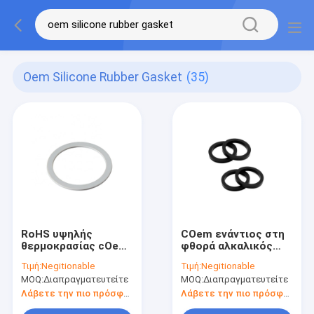
Oem Silicone Rubber Gasket
(35)
RoHS υψηλής
COem ενάντιος στη
θερμοκρασίας cOem
φθορά αλκαλικός
πλυντηρίων
ανθεκτικός
Τιμή:
Negitionable
Τιμή:
Negitionable
στολισμάτων
αδιάβροχος
MOQ:
Διαπραγματευτείτε
MOQ:
Διαπραγματευτείτε
σιλικόνης
σφραγίδων
λαστιχένιος μη
στολισμάτων
Λάβετε την πιο πρόσφατη τιμή
Λάβετε την πιο πρόσφατη τιμή
τοξικός
σιλικόνης