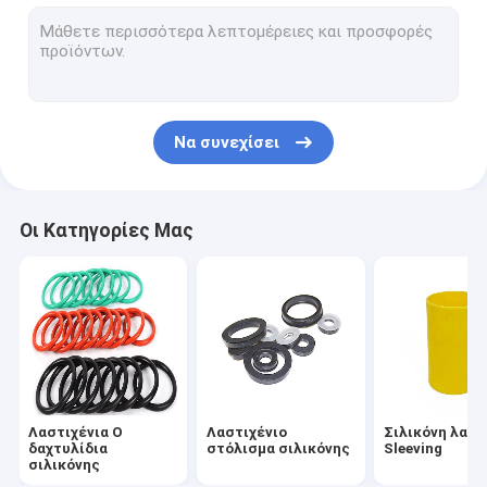
σύνολο σίτισης σιλικόνης
Δαχτυλίδια σιλικόνης συνήθειας
Λαστιχένιο στρόφιο σιλικόνης
Να συνεχίσει
Ιατρικό λάστιχο σιλικόνης
Λαστιχένια παιχνίδια σιλικόνης
Οι Κατηγορίες Μας
Σωλήνας αγωγών τουαλετών
Εύκαμπτη σωλήνωση σιλικόνης
Λαστιχένιο σκοινί σιλικόνης
Δαχτυλίδι νεοπρενίου Ο
Λαστιχένια Ο
Λαστιχένιο
Σιλικόνη λαστ
Οικιακά στοιχεία σιλικόνης
δαχτυλίδια
στόλισμα σιλικόνης
Sleeving
σιλικόνης