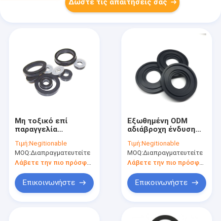
Δώστε τις απαιτήσεις σας
Μη τοξικό επί
Εξωθημένη ODM
παραγγελία
αδιάβροχη ένδυση
Dustproof
στολισμάτων
Τιμή:
Negitionable
Τιμή:
Negitionable
αντιδιαβρωτικό
σιλικόνης λαστιχένια
MOQ:
Διαπραγματευτείτε
MOQ:
Διαπραγματευτείτε
σφραγίδων
- ανθεκτική
στολισμάτων
Λάβετε την πιο πρόσφατη τιμή
Λάβετε την πιο πρόσφατη τιμή
σιλικόνης λαστιχένιο
Επικοινωνήστε
Επικοινωνήστε