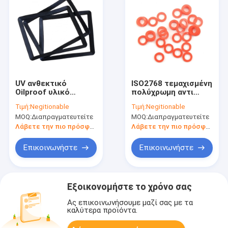
UV ανθεκτικό
ISO2768 τεμαχισμένη
Oilproof υλικό
πολύχρωμη αντι
αντιδιαβρωτικό
μόνωση
Τιμή:
Negitionable
Τιμή:
Negitionable
στολισμάτων
στολισμάτων
MOQ:
Διαπραγματευτείτε
MOQ:
Διαπραγματευτείτε
σιλικόνης λαστιχένιο
σιλικόνης λαστιχένια
Λάβετε την πιο πρόσφατη τιμή
Λάβετε την πιο πρόσφατη τιμή
Επικοινωνήστε
Επικοινωνήστε
Εξοικονομήστε το χρόνο σας
Ας επικοινωνήσουμε μαζί σας με τα
καλύτερα προϊόντα.