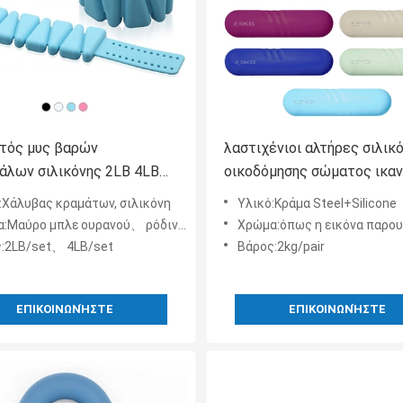
τός μυς βαρών
λαστιχένιοι αλτήρες σιλικ
άλων σιλικόνης 2LB 4LB
οικοδόμησης σώματος ικα
ει
1kg 2kg ζωηρόχρωμοι
:Χάλυβας κραμάτων, σιλικόνη
Υλικό:Κράμα Steel+Silicone
καθορισμένοι
ρο μπλε ουρανού、 ρόδινο、 άσπρο、 και περισσότεροι
Χρώμα:όπως η εικόνα παρουσιάζει, και προσαρμογ
:2LB/set、 4LB/set
Βάρος:2kg/pair
ΕΠΙΚΟΙΝΩΝΉΣΤΕ
ΕΠΙΚΟΙΝΩΝΉΣΤΕ