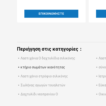
ΕΠΙΚΟΙΝΩΝΉΣΤΕ
Περιήγηση στις κατηγορίες：
Λαστιχένια Ο δαχτυλίδια σιλικόνης
Λαστ
κτήριο σωμάτων ικανότητας
σύνο
Λαστιχένιο στρόφιο σιλικόνης
Ιατρ
Σωλήνας αγωγών τουαλετών
Εύκα
Δαχτυλίδι νεοπρενίου Ο
Οικι