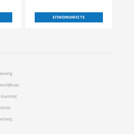
ΕΠΙΚΟΙΝΩΝΉΣΤΕ
leeving
 συνήθειας
σιλικόνης
ικόνης
λικόνης