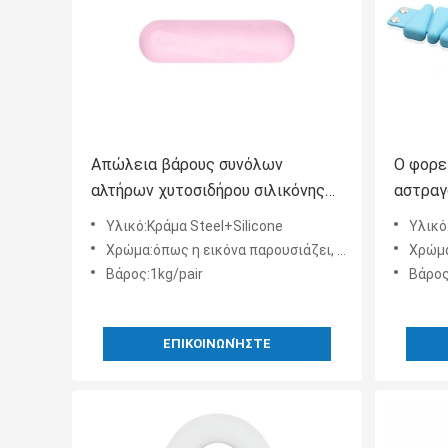
Απώλεια βάρους συνόλων
Ο φορε
αλτήρων χυτοσιδήρου σιλικόνης
αστραγ
οικοδόμησης σώματος ικανότητας
ενισχύ
Υλικό:Κράμα Steel+Silicone
Υλικό
γυμναστικής συνήθειας
Χρώμα:όπως η εικόνα παρουσιάζει, και προσαρμογή υποστήριξης
Χρώμα:Μαύ
Βάρος:1kg/pair
Βάρος
ΕΠΙΚΟΙΝΩΝΉΣΤΕ