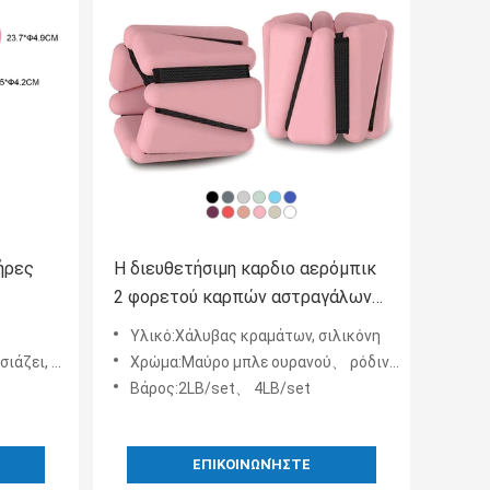
ήρες
Η διευθετήσιμη καρδιο αερόμπικ
2 φορετού καρπών αστραγάλων
ίθενται
βαρών γιόγκας Pilates μπαρών
Υλικό:Χάλυβας κραμάτων, σιλικόνη
θέτει 2lb 4lb
ή υποστήριξης
Χρώμα:Μαύρο μπλε ουρανού、 ρόδινο、 άσπρο、 και περισσότεροι
Βάρος:2LB/set、 4LB/set
ΕΠΙΚΟΙΝΩΝΉΣΤΕ