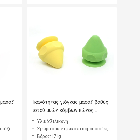
 μασάζ
Ικανότητας γιόγκας μασάζ βαθύς
ιστού μυών κόμβων κώνος
είου
σφαιρών θεραπείας
Υλικό:Σιλικόνη
απελευθέρωσης πίσω
ή υποστήριξης
Χρώμα:όπως η εικόνα παρουσιάζει, και προσαρμογή υποστήριξης
Βάρος:171g