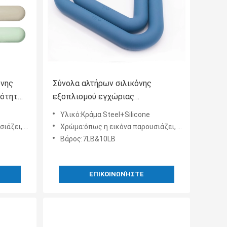
όνης
Σύνολα αλτήρων σιλικόνης
νότητας
εξοπλισμού εγχώριας
γυμναστικής με το πιάσιμο μη
Υλικό:Κράμα Steel+Silicone
ολίσθησης
ή υποστήριξης
Χρώμα:όπως η εικόνα παρουσιάζει, και προσαρμογή υποστήριξης
Βάρος:7LB&10LB
ΕΠΙΚΟΙΝΩΝΉΣΤΕ