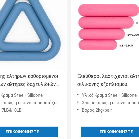
νης αλτήρων καθορισμένοι
Ελεύθεροι λαστιχένιοι αλτ
ων αλτήρες δαχτυλιδιών
σιλικόνης εξοπλισμού
ς βαρών Kettlebell
γυμναστικής βάρους που τ
:Κράμα Steel+Silicone
Υλικό:Κράμα Steel+Silicone
ροι
για την κατάρτιση δύναμης
ς η εικόνα παρουσιάζει, και προσαρμογή υποστήριξης
Χρώμα:όπως η εικόνα παρουσιάζει, και προσαρμογ
:7LB&10LB
Βάρος:2kg/pair
ΕΠΙΚΟΙΝΩΝΉΣΤΕ
ΕΠΙΚΟΙΝΩΝΉΣΤΕ