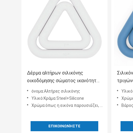
Δέρμα αλτήρων σιλικόνης
Σιλικό
οικοδόμησης σώματος ικανότητας
τριγών
7LB 10LB φιλικό
δύναμη
όνομα:Αλτήρες σιλικόνης
Υλικό
ελεύθε
Υλικό:Κράμα Steel+Silicone
Χρώμα:όπω
Χρώμα:όπως η εικόνα παρουσιάζει, και προσαρμογή υποστήριξης
Βάρος
ΕΠΙΚΟΙΝΩΝΉΣΤΕ