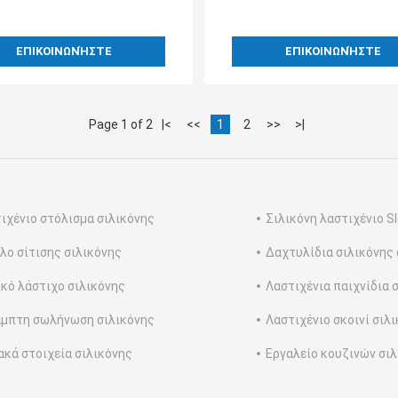
ΕΠΙΚΟΙΝΩΝΉΣΤΕ
ΕΠΙΚΟΙΝΩΝΉΣΤΕ
Page 1 of 2
|<
<<
1
2
>>
>|
ιχένιο στόλισμα σιλικόνης
Σιλικόνη λαστιχένιο S
λο σίτισης σιλικόνης
Δαχτυλίδια σιλικόνης
ικό λάστιχο σιλικόνης
Λαστιχένια παιχνίδια 
μπτη σωλήνωση σιλικόνης
Λαστιχένιο σκοινί σιλ
ακά στοιχεία σιλικόνης
Εργαλείο κουζινών σι