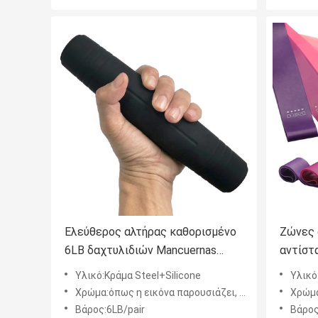
Ελεύθερος αλτήρας καθορισμένο
Ζώνες 
6LB δαχτυλιδιών Mancuernas
αντίστ
βάρους για την κατάρτιση
αντίστ
Υλικό:Κράμα Steel+Silicone
Υλικό
δύναμης
δύναμη
Χρώμα:όπως η εικόνα παρουσιάζει, και προσαρμογή υποστήριξης
Χρώμα:όπω
Βάρος:6LB/pair
Βάρος