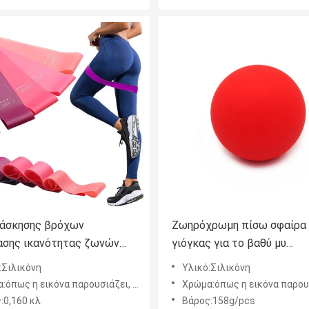
άσκησης βρόχων
Ζωηρόχρωμη πίσω σφαίρα
ασης ικανότητας ζωνών
γιόγκας για το βαθύ μυ
ασης βρόχων κατάρτισης
απελευθέρωσης ιστού σημ
:Σιλικόνη
Υλικό:Σιλικόνη
ς
Myofascial
ς η εικόνα παρουσιάζει, και προσαρμογή υποστήριξης
Χρώμα:όπως η εικόνα παρουσιάζει, και προσαρμογ
:0,160 κλ
Βάρος:158g/pcs