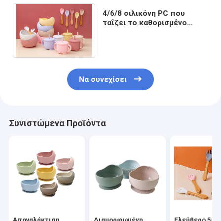
4/6/8 σιλικόνη PC που
ταΐζει το καθορισμένο
σύνολο κύπελλων και
κουταλιών μωρών
σιλικόνης
Να συνεχίσει
Συνιστώμενα Προϊόντα
Απογαλάκτιση
Διαμορφωμένη
Ελεύθερο 5pc