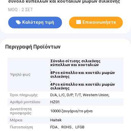
σύνολο κύπελλων και κουταλιών μωρών σιλικόνης
MOQ：2 ΣΕΤ
Καλύτερη τιμή
Επικοινωνήστε
Περιγραφή Προϊόντων
Σύνολο σίτισης σιλικόνης
κύπελλων και κουταλιών
,
8Pcs κύπελλο και κουτάλι μωρών
Υψηλό φως
σιλικόνης
,
4Pcs κύπελλο και κουτάλι μωρών
σιλικόνης
Όροι πληρωμής
D/A, L/C, D/P, T/T, Western Union,
Αριθμό μοντέλου
HZ01
Δυνατότητα
10000 ζευγάρια/το μήνα
προσφοράς
Μάρκα
Haitek
Πιστοποίηση
FDA、ROHS、LFGB