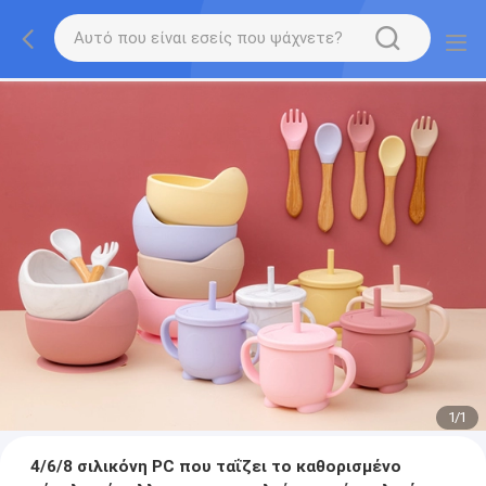
1
/
1
4/6/8 σιλικόνη PC που ταΐζει το καθορισμένο