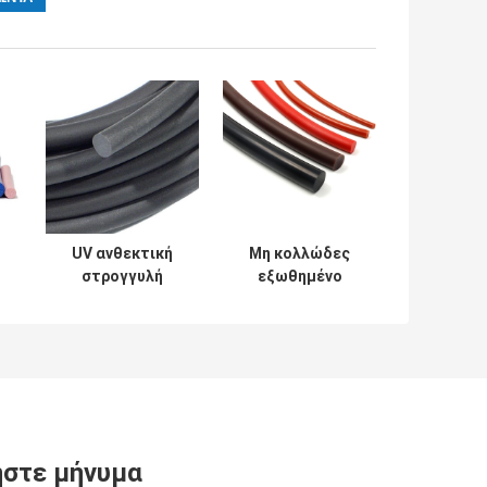
UV ανθεκτική
Μη κολλώδες
στρογγυλή
εξωθημένο
πυκνότητα
Heatproof
0.7g/Cm3
λαστιχένιο
Oilproof σκοινιού
σκοινί, Odorless
α
σιλικόνης
στερεό
α
λαστιχένια
λαστιχένιο
σχοινί
στε μήνυμα