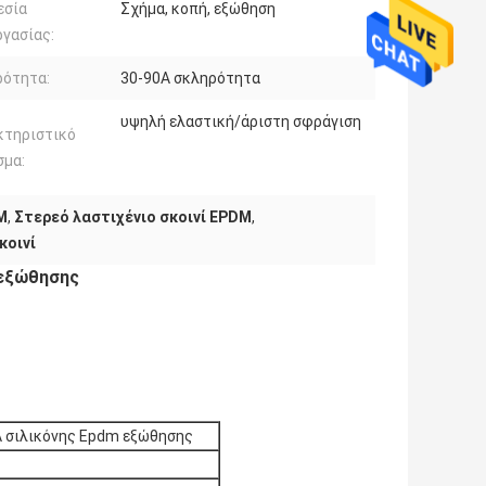
εσία
Σχήμα, κοπή, εξώθηση
ργασίας:
ρότητα:
30-90A σκληρότητα
υψηλή ελαστική/άριστη σφράγιση
κτηριστικό
σμα:
M
,
Στερεό λαστιχένιο σκοινί EPDM
,
κοινί
 εξώθησης
A σιλικόνης Epdm εξώθησης