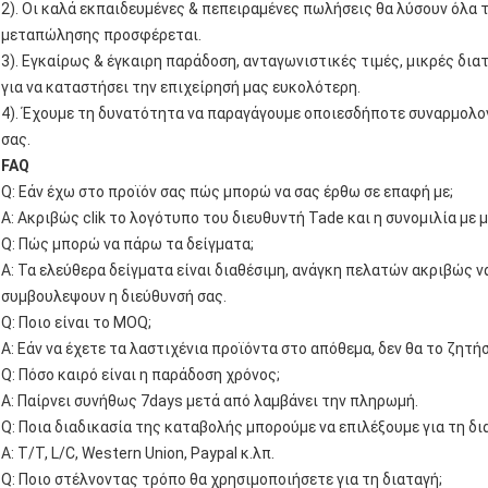
2). Οι καλά εκπαιδευμένες & πεπειραμένες πωλήσεις θα λύσουν όλα 
μεταπώλησης προσφέρεται.
3). Εγκαίρως & έγκαιρη παράδοση, ανταγωνιστικές τιμές, μικρές δ
για να καταστήσει την επιχείρησή μας ευκολότερη.
4). Έχουμε τη δυνατότητα να παραγάγουμε οποιεσδήποτε συναρμολογ
σας.
FAQ
Q: Εάν έχω στο προϊόν σας πώς μπορώ να σας έρθω σε επαφή με;
Α: Ακριβώς clik το λογότυπο του διευθυντή Tade και η συνομιλία με
Q: Πώς μπορώ να πάρω τα δείγματα;
Α: Τα ελεύθερα δείγματα είναι διαθέσιμη, ανάγκη πελατών ακριβώς ν
συμβουλεψουν η διεύθυνσή σας.
Q: Ποιο είναι το MOQ;
Α: Εάν να έχετε τα λαστιχένια προϊόντα στο απόθεμα, δεν θα το ζητή
Q: Πόσο καιρό είναι η παράδοση χρόνος;
Α: Παίρνει συνήθως 7days μετά από λαμβάνει την πληρωμή.
Q: Ποια διαδικασία της καταβολής μπορούμε να επιλέξουμε για τη δι
Α: T/T, L/C, Western Union, Paypal κ.λπ.
Q: Ποιο στέλνοντας τρόπο θα χρησιμοποιήσετε για τη διαταγή;