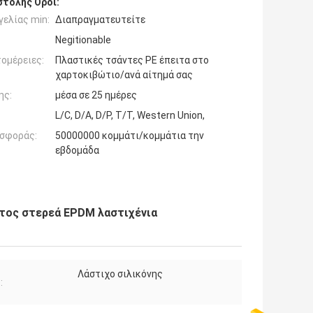
τολής Όροι:
ελίας min:
Διαπραγματευτείτε
Negitionable
ομέρειες:
Πλαστικές τσάντες PE έπειτα στο
χαρτοκιβώτιο/ανά αίτημά σας
ης:
μέσα σε 25 ημέρες
L/C, D/A, D/P, T/T, Western Union,
σφοράς:
50000000 κομμάτι/κομμάτια την
εβδομάδα
ατος στερεά EPDM λαστιχένια
Λάστιχο σιλικόνης
: