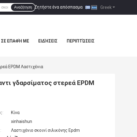
Ζητήστε ένα απόσπασμα
|
Greek
Αναζήτηση
 ΣΕ ΕΠΑΦΉ ΜΕ
ΕΙΔΉΣΕΙΣ
ΠΕΡΙΠΤΏΣΕΙΣ
ερεά EPDM Λαστιχένια
 αντι γδαρσίματος στερεά EPDM
ς:
Κίνα
xinhaishun
:
Λαστιχένιο σκοινί σιλικόνης Epdm