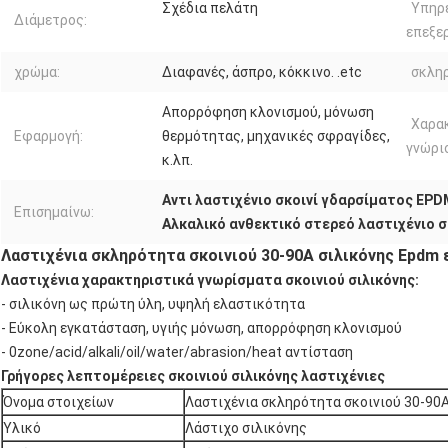
Σχέδια πελάτη
Υπηρ
Διάμετρος:
επεξε
χρώμα:
Διαφανές, άσπρο, κόκκινο. .etc
σκλη
Απορρόφηση κλονισμού, μόνωση
Χαρα
Εφαρμογή:
θερμότητας, μηχανικές σφραγίδες,
γνώρι
κ.λπ.
Αντι λαστιχένιο σκοινί γδαρσίματος EPD
Επισημαίνω:
Αλκαλικό ανθεκτικό στερεό λαστιχένιο σ
Λαστιχένια σκληρότητα σκοινιού 30-90A σιλικόνης Epdm
Λαστιχένια χαρακτηριστικά γνωρίσματα σκοινιού σιλικόνης:
- σιλικόνη ως πρώτη ύλη, υψηλή ελαστικότητα
- Εύκολη εγκατάσταση, υγιής μόνωση, απορρόφηση κλονισμού
- 0zone/acid/alkali/oil/water/abrasion/heat αντίσταση
Γρήγορες λεπτομέρειες σκοινιού σιλικόνης λαστιχένιες
Όνομα στοιχείων
Λαστιχένια σκληρότητα σκοινιού 30-90
Υλικό
Λάστιχο σιλικόνης