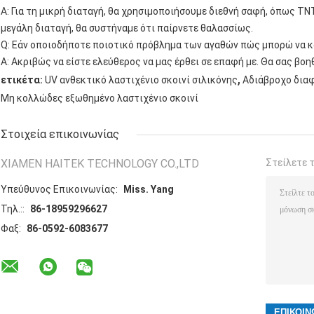
Α: Για τη μικρή διαταγή, θα χρησιμοποιήσουμε διεθνή σαφή, όπως TNT,
μεγάλη διαταγή, θα συστήναμε ότι παίρνετε θαλασσίως.
Q: Εάν οποιοδήποτε ποιοτικό πρόβλημα των αγαθών πώς μπορώ να κ
Α: Ακριβώς να είστε ελεύθερος να μας έρθει σε επαφή με. Θα σας βο
,
ετικέτα:
UV ανθεκτικό λαστιχένιο σκοινί σιλικόνης
Αδιάβροχο διαφ
Μη κολλώδες εξωθημένο λαστιχένιο σκοινί
Στοιχεία επικοινωνίας
XIAMEN HAITEK TECHNOLOGY CO.,LTD
Στείλετε 
Υπεύθυνος Επικοινωνίας:
Miss. Yang
Τηλ.::
86-18959296627
Φαξ:
86-0592-6083677