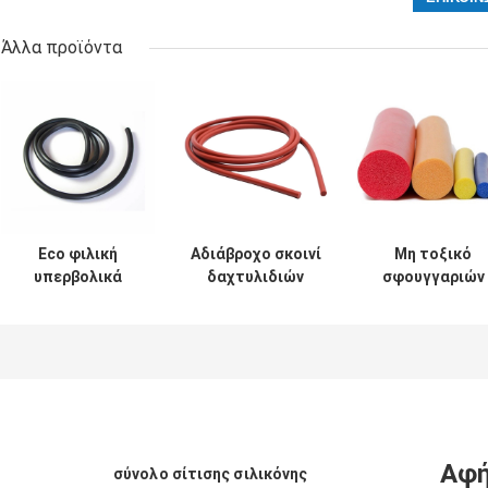
Άλλα προϊόντα
Eco φιλική
Αδιάβροχο σκοινί
Μη τοξικό
υπερβολικά
δαχτυλιδιών
σφουγγαριών
ελαφριά
νιτριλίων
αντι όζον
διάμετρος
λαστιχένιο Ο,
σκοινιού
1mm40mm
διαφανής
σιλικόνης
σκοινιού
λουρίδα
λαστιχένιο γι
σιλικόνης
σφουγγαριών
τα αυτοκίνητ
λαστιχένια
EPDM
Αφή
σύνολο σίτισης σιλικόνης