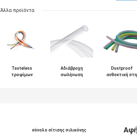
Άλλα προϊόντα
Tasteless
Αδιάβροχη
Dustproof
τροφίμων
σωλήνωση
ανθεκτική στη
σωλήνωση 0.3-
σιλικόνης
θερμότητα
1.2MPA Eco
ιατρικού βαθμού
εύκαμπτη
σιλικόνης
cOem, μάνικα
διάμετρος 60m
βαθμού
σιλικόνης αντι
σωληνώσεων
εύκαμπτη φιλικό
γήρανσης
σιλικόνης μη
διαφανής
τοξική
Αφή
σύνολο σίτισης σιλικόνης