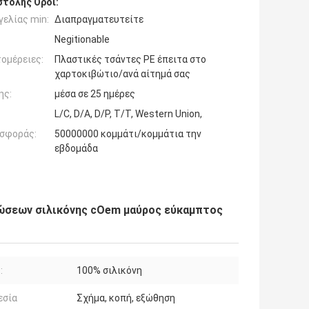
τολής Όροι:
ελίας min:
Διαπραγματευτείτε
Negitionable
ομέρειες:
Πλαστικές τσάντες PE έπειτα στο
χαρτοκιβώτιο/ανά αίτημά σας
ης:
μέσα σε 25 ημέρες
L/C, D/A, D/P, T/T, Western Union,
σφοράς:
50000000 κομμάτι/κομμάτια την
εβδομάδα
νώσεων σιλικόνης cOem μαύρος εύκαμπτος
:
100% σιλικόνη
εσία
Σχήμα, κοπή, εξώθηση