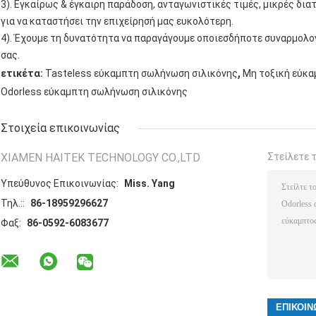
3). Εγκαίρως & έγκαιρη παράδοση, ανταγωνιστικές τιμές, μικρές δ
για να καταστήσει την επιχείρησή μας ευκολότερη.
4). Έχουμε τη δυνατότητα να παραγάγουμε οποιεσδήποτε συναρμολογ
σας.
,
ετικέτα:
Tasteless εύκαμπτη σωλήνωση σιλικόνης
Μη τοξική εύκα
Odorless εύκαμπτη σωλήνωση σιλικόνης
Στοιχεία επικοινωνίας
XIAMEN HAITEK TECHNOLOGY CO.,LTD
Στείλετε 
Υπεύθυνος Επικοινωνίας:
Miss. Yang
Τηλ.::
86-18959296627
Φαξ:
86-0592-6083677