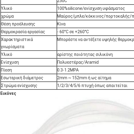
230C
Υλικό
100%silicone/ενίσχυση υφάσματος
χρώμα
Μαύρος/μπλε/κόκκινος/πορτοκαλής/πρ
Θέση προέλευσης
Κίνα
Θερμοκρασία εργασίας
- 60°C σε +260°C
Χαρακτηριστικά
Μπορέστε να αντέξετε υψηλής θερμοκρ
γνωρίσματα
Υλικό
αρίστης ποιότητας σιλικόνη
Ενίσχυση
Πολυεστέρας/Aramid
Πίεση
0.3-1.2MPA
Εσωτερική διάμετρος
2mm ~ 152mm ή ως αίτημα
Στρώμα ενίσχυσης
1/2/3/4/5/6 πτυχή όπως απαιτείται
Εικόνες