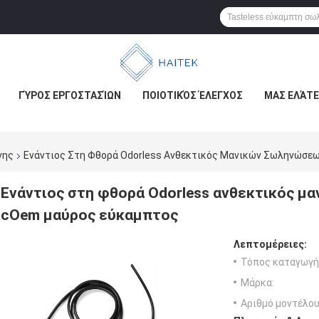
ΓΎΡΟΣ ΕΡΓΟΣΤΑΣΊΩΝ
ΠΟΙΟΤΙΚΌΣ ΈΛΕΓΧΟΣ
ΜΑΣ ΕΛΆΤΕ
νης
Ενάντιος Στη Φθορά Odorless Ανθεκτικός Μανικών Σωληνώσε
Ενάντιος στη φθορά Odorless ανθεκτικός μ
cOem μαύρος εύκαμπτος
Λεπτομέρειες:
Τόπος καταγωγή
Μάρκα:
Αριθμό μοντέλου