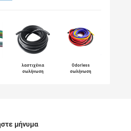
λαστιχένια
Odorless
σωλήνωση
σωλήνωση
σιλικόνης 10mm
αντιδιαβρωτικό
αλεξίπυρη
Oilproof υψηλής
m
εύκαμπτη
εύκαμπτη
ανθεκτική στα
σιλικόνης
οξέα
στε μήνυμα