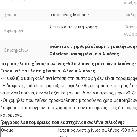
επεξε
χρώμα:
ο διαφανής Μαύρος
σκλη
Σπίτι και ιατρική χρήση
Χαρα
Εφαρμογή:
γνώρι
Ενάντια στη φθορά εύκαμπτη σωλήνωση 
Επισημαίνω:
Odorless μαύρη μάνικα σιλικόνης
Ιατρικός λαστιχένιος σωλήνας -50 σιλικόνης μανικών σιλικόνης -
Εισαγωγή του λαστιχένιου σωλήνα σιλικόνης
- Η ευελιξία και η καλή αντίσταση στη συστροφή δεν είναι παραμορφ
- Η διαφανής, odorless, μη τοξική, υψηλής θερμοκρασίας, μακράς δ
να μην σκληρύνει, δεν αλλάζει το χρώμα, ίδιος ο κίτρινος, μην ανθίζ
- Οι χαμηλές πρωτεΐνες προσκόλλησης μπορούν να χρησιμοποιηθούν 
διάφοροι τύποι υγρών, που χρησιμοποιούνται ευρέως στις διάφορες
και όργανα.
Γρήγορες λεπτομέρειες του λαστιχένιου σωλήνα σιλικόνης
Όνομα
Ιατρικός λαστιχένιος σωλήνας -50 σιλι