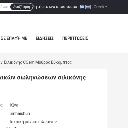
Ζητήστε ένα απόσπασμα
|
Greek
Αναζήτηση
 ΣΕ ΕΠΑΦΉ ΜΕ
ΕΙΔΉΣΕΙΣ
ΠΕΡΙΠΤΏΣΕΙΣ
ων Σιλικόνης COem Μαύρος Εύκαμπτος
ανικών σωληνώσεων σιλικόνης
ς:
Κίνα
xinhaishun
:
Ιατρική μάνικα σιλικόνης