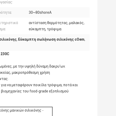
ργασίας:
ρότητα:
30~80shoreA
κτηριστικό
αντίσταση θερμότητας, μαλακός,
σμα:
εύκαμπτη, τρόφιμα
σιλικόνης
,
Εύκαμπτη σωλήνωση σιλικόνης cOem
,
 230C
ωμένες, με την υψηλή δύναμη δακρυ'ων.
ιαρκείας, μακροπρόθεσμη χρήση
οντας.
για να μεταφέρουν ποικίλα τρόφιμα, ποτά και
 βιομηχανίες του food-grade εξοπλισμού
κόνης μανικών σιλικόνης -