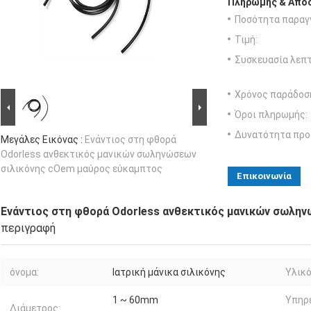
Πληρωμής & Αποσ
Ποσότητα παραγγ
Τιμή:
Συσκευασία λεπτ
Χρόνος παράδοσ
Όροι πληρωμής:
Δυνατότητα προ
Μεγάλες Εικόνας :
Ενάντιος στη φθορά
Odorless ανθεκτικός μανικών σωληνώσεων
σιλικόνης cOem μαύρος εύκαμπτος
Επικοινωνία
Ενάντιος στη φθορά Odorless ανθεκτικός μανικών σωλη
περιγραφή
όνομα:
Ιατρική μάνικα σιλικόνης
Υλικό
1 ~ 60mm
Υπηρ
Διάμετρος: