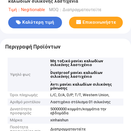
καλωδίων σιλικόνης λαστιχένια
Τιμή：Negitionable
MOQ：Διαπραγματευτείτε
Καλύτερη τιμή
Επικοινωνήστε
Περιγραφή Προϊόντων
Μη τοξικό μανίκι καλωδίων
σιλικόνης λαστιχένιο
,
Dustproof μανίκι καλωδίων
Υψηλό φως
σιλικόνης λαστιχένιο
,
Αντι μανίκι καλωδίων σιλικόνης
μόνωσης
Όροι πληρωμής
L/C, D/A, D/P, T/T, Western Union,
Αριθμό μοντέλου
Λαστιχένιο στόλισμα 01 σιλικόνης
Δυνατότητα
50000000 κομμάτι/κομμάτια την
προσφοράς
εβδομάδα
Μάρκα
xinhaishun
Ποσότητα
Διαπραγματευτείτε