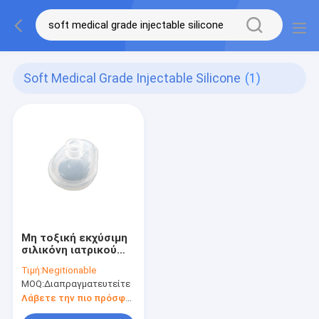
Soft Medical Grade Injectable Silicone
(1)
Μη τοξική εκχύσιμη
σιλικόνη ιατρικού
βαθμού,
Τιμή:
Negitionable
αντιδιαβρωτικό
MOQ:
Διαπραγματευτείτε
μαλακό λάστιχο
σιλικόνης
Λάβετε την πιο πρόσφατη τιμή