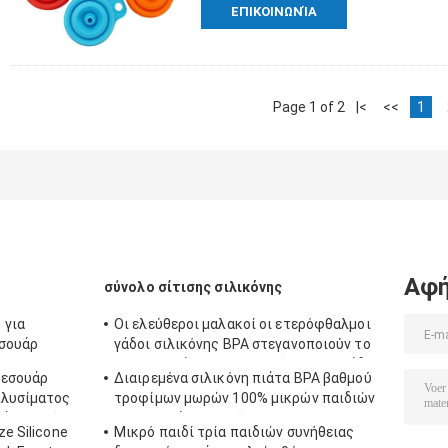
ΕΠΙΚΟΙΝΩΝΊΑ
Page 1 of 2
|<
<<
1
Αφή
σύνολο σίτισης σιλικόνης
 για
Οι ελεύθεροι μαλακοί οι ετερόφθαλμοι
εσουάρ
γάδοι σιλικόνης BPA στεγανοποιούν το
ύφλεκτου
Washable άνετο τον ετερόφθαλμο γάδο
ξεσουάρ
Διαιρεμένα σιλικόνη πιάτα BPA βαθμού
ηνής
μωρών για τη σίτιση
πλυσίματος
τροφίμων μωρών 100% μικρών παιδιών
άλια από
μικροκυμάτων ελεύθερα με την
e Silicone
Μικρό παιδί τρία παιδιών συνήθειας
ι
αναρρόφηση