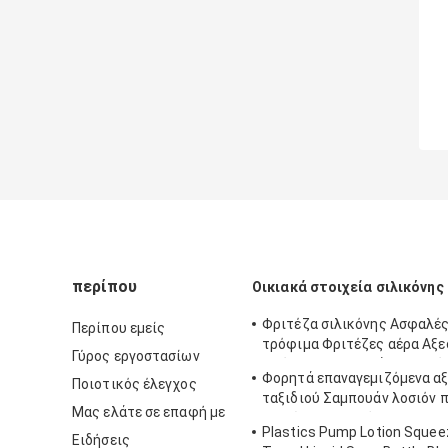
περίπου
Οικιακά στοιχεία σιλικόνης
Φριτέζα σιλικόνης Ασφαλές
Περίπου εμείς
τρόφιμα Φριτέζες αέρα Αξ
Γύρος εργοστασίων
φούρνου Αντικατάσταση ε
Φορητά επαναγεμιζόμενα α
Ποιοτικός έλεγχος
χαρτιού επένδυσης περγαμ
ταξιδιού Σαμπουάν λοσιόν 
Μας ελάτε σε επαφή με
χεριών Συμπιεζόμενα μπουκ
Plastics Pump Lotion Squeez
σωλήνα σιλικόνης με καπάκ
Ειδήσεις