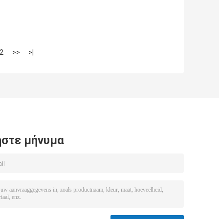
2
>>
>|
στε μήνυμα